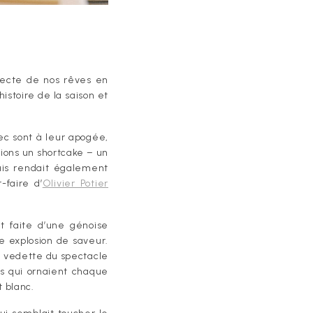
tecte de nos rêves en
istoire de la saison et
ec sont à leur apogée,
sions un shortcake – un
ais rendait également
-faire d’
Olivier Potier
t faite d’une génoise
 explosion de saveur.
a vedette du spectacle
es qui ornaient chaque
t blanc.