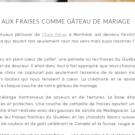
 AUX FRAISES COMME GÂTEAU DE MARIAGE
entueux pâtissier de
Chez Potier
à Montréal, est devenu l’archi
 qui saurait non seulement ravir nos sens mais aussi raconter l’h
eu en plein cœur de juillet, une période où les fraises du Québ
t de douceur. Il était donc tout à fait approprié que nous choisis
Ce choix ne capturait pas seulement l’essence de la saison m
locales qui nous tenaient à cœur. La créativité et le savoir
 à chaque couche de notre gâteau de mariage.
élange harmonieux de saveurs et de textures. La base étai
s et pistaches. Une couche de compote de fraises ajoutait une
ille était réalisée avec des gousses de vanille de Madagascar. L
e les fraises fraîches du Québec et les chocolats blancs suiss
 de couleur et de goût célébrant le Canada et la Suisse, rouge e