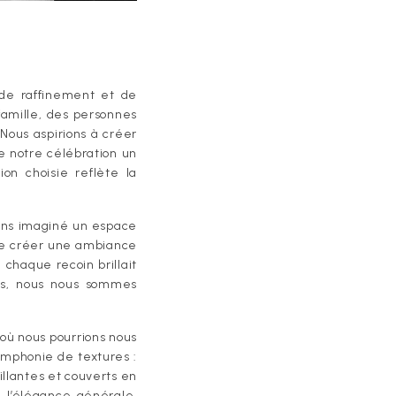
 de raffinement et de
famille, des personnes
 Nous aspirions à créer
e notre célébration un
ion choisie reflète la
vons imaginé un espace
de créer une ambiance
chaque recoin brillait
ls, nous nous sommes
où nous pourrions nous
ymphonie de textures :
cillantes et couverts en
 l’élégance générale,