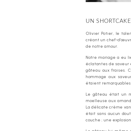
UN SHORTCAKE
Olivier Potier, le tal
créant un chef-d’œuvre
de notre amour.
Notre mariage a eu li
éclatantes de saveur e
gâteau aux fraises. 
hommage aux saveurs 
étaient remarquables
Le gâteau était un m
moelleuse aux amande
La délicate crème van
était sans aucun dout
couche ; une explosion