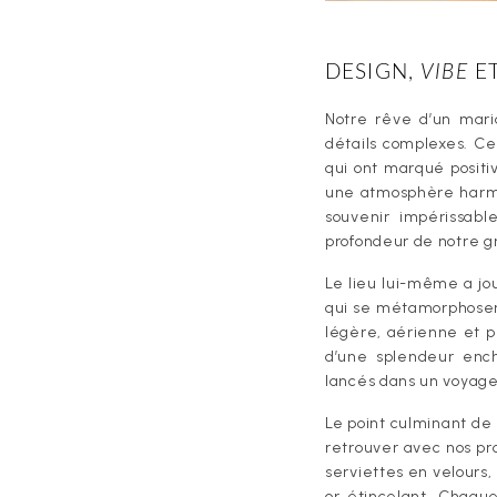
DESIGN,
VIBE
ET
Notre rêve d’un mari
détails complexes. Ce
qui ont marqué positiv
une atmosphère harmon
souvenir impérissable
profondeur de notre gr
Le lieu lui-même a jo
qui se métamorphoser
légère, aérienne et p
d’une splendeur enc
lancés dans un voyage
Le point culminant de
retrouver avec nos pr
serviettes en velours, 
or étincelant. Chaqu