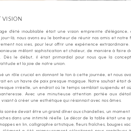
 VISION
age d’été inoubliable était une vision empreinte d’élégance,
 jour-là, nous avons eu le bonheur de réunir nos amis et notre 
ement nos vies, pour leur offrir une expérience extraordinaire.
ieuse mêlant sophistication et chaleur, de manière à faire d
. Dès le début, il était primordial pour nous que la concept
atitude et la joie de notre union.
ué un rôle crucial en donnant le ton à cette journée, et nous a
ait en un havre de paix presque magique. Notre souhait était 
resque irréelle, un endroit où le temps semblait suspendu et où 
hanteresse. Avec une minutieuse attention portée aux détai
 visant à créer une esthétique qui résonnait avec nos âmes.
 la soirée devait être un grand dîner aux chandelles, un moment 
oches dans une intimité réelle. Le décor de la table était une s
nappes en lin, calligraphie artistique, fleurs fraîches, bougies va
e élément a été soigneusement sélectionné pour contribuer à